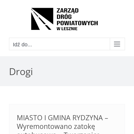
Przejdź
do
Open toolbar
zawartości
Idź do...
Drogi
MIASTO I GMINA RYDZYNA –
Wyremontowano zatokę