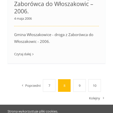
Zaborówca do Włoszakowic –
2006.
4 maja 2006
Gmina Włoszakowice - droga z Zaborówca do
Włoszakowic - 2006.
Czytaj dalej
Poprzedni
7
8
9
10
Kolejny
Strona wykorzystuje pliki cookies.