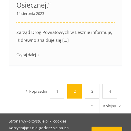
Osiecznej.”
14 sierpnia 2023
Zarząd Dróg Powiatowych w Lesznie informuje,
iż drewno znajduje się [...]
Czytaj dalej
Poprzedni
1
2
3
4
5
Kolejny
Strona wykorzystuje pliki cookies.
Korzystając z niej godzisz się na ich