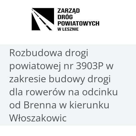
Przejdź
do
Open toolbar
zawartości
Rozbudowa drogi
powiatowej nr 3903P w
zakresie budowy drogi
dla rowerów na odcinku
od Brenna w kierunku
Włoszakowic